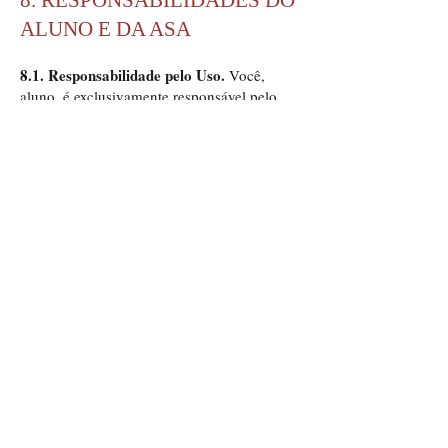
8. RESPONSABILIDADES DO
ALUNO E DA ASA
8.1. Responsabilidade pelo Uso.
Você,
aluno, é exclusivamente responsável pelo
uso dos materiais dos Cursos e deverá
respeitar as regras destes Termos de Uso,
bem como a legislação aplicável à ASA.
8.2. Responsabilização por Eventuais
Danos.
A ASA, seu controlador, suas
afiliadas, parceiras ou funcionários não
serão, em hipótese alguma,
responsabilizados por danos diretos ou
indiretos que resultem de, ou que tenham
relação com o acesso, uso ou a incapacidade
de acessar ou utilizar os materiais dos
Cursos.
8.3. Não-Responsabilização.
TENDO EM
VISTA AS CARACTERÍSTICAS