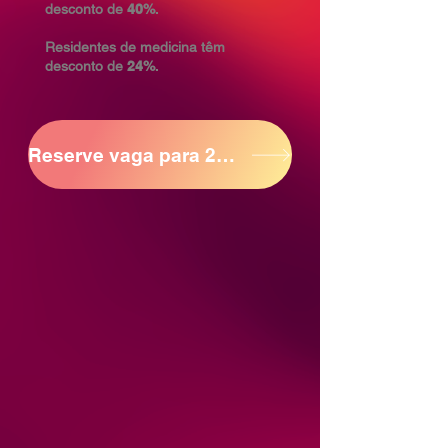
desconto de
40%
.
Residentes de medicina têm
desconto de
24%
.
Reserve vaga para 2026