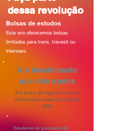
dessa revolução
Bolsas de estudos
Este ano oferecemos bolsas
limitadas para tra
ns, travesti ou
intersexo.
Um investimento
que vale a pena
Em breve divulgaremos mais
informações sobre a turma de
2026
Estudantes de graduação têm